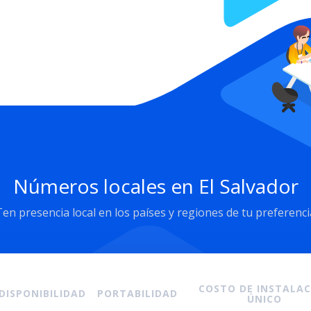
Números locales en El Salvador
Ten presencia local en los países y regiones de tu preferenci
COSTO DE INSTALA
DISPONIBILIDAD
PORTABILIDAD
ÚNICO