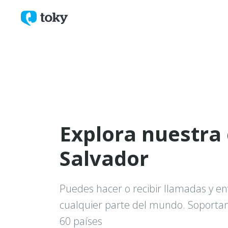
Explora nuestra 
Salvador
Puedes hacer o recibir llamadas y en
cualquier parte del mundo. Soport
60 países