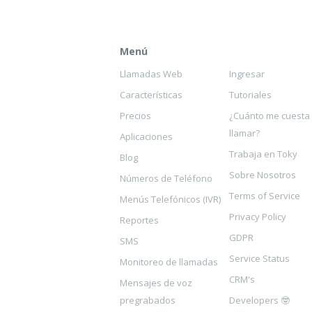
Menú
Llamadas Web
Ingresar
Características
Tutoriales
Precios
¿Cuánto me cuesta
llamar?
Aplicaciones
Trabaja en Toky
Blog
Sobre Nosotros
Números de Teléfono
Terms of Service
Menús Telefónicos (IVR)
Privacy Policy
Reportes
GDPR
SMS
Service Status
Monitoreo de llamadas
CRM's
Mensajes de voz
pregrabados
Developers 🤓