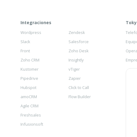
Integraciones
Toky
Wordpress
Zendesk
Telef
Slack
Salesforce
Equip
Front
Zoho Desk
Opera
Zoho CRM
Insightly
Empre
Kustomer
vTiger
Pipedrive
Zapier
Hubspot
Click to Call
amoCRM
Flow Builder
Agile CRM
Freshsales
Infusionsoft