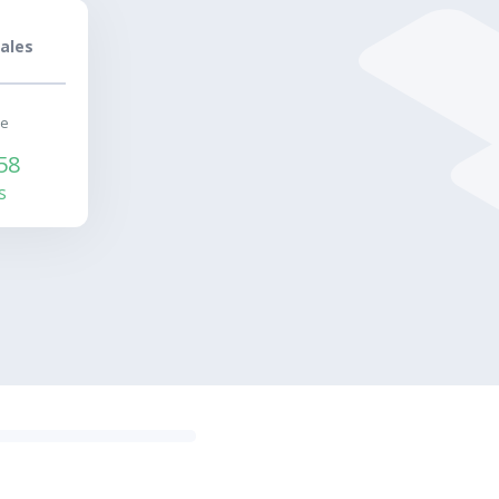
ales
e
58
s