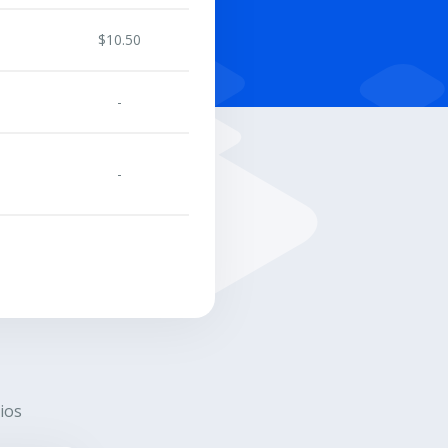
$10.50
-
-
ios