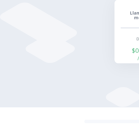
Lla
m
$0