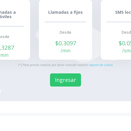
madas a
Llamadas a fijos
SMS loc
óviles
Desde
Desd
Desde
$0.3097
$0.0
.3287
/min
/sm
/min
(*) Para precios exactos por favor consulte nuestro
reporte de costos
Ingresar