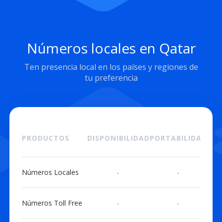
Números locales en Qatar
Ten presencia local en los países y regiones de
tu preferencia
PRODUCTOS
DISPONIBILIDAD
PORTABILIDAD
I
Números Locales
-
-
Números Toll Free
-
-