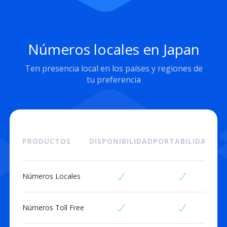
Números locales en Japan
Ten presencia local en los países y regiones de
tu preferencia
PRODUCTOS
DISPONIBILIDAD
PORTABILIDAD
I
Números Locales
Números Toll Free