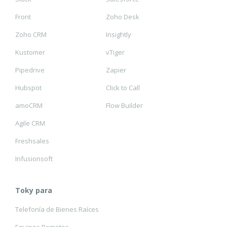
Front
Zoho Desk
Zoho CRM
Insightly
Kustomer
vTiger
Pipedrive
Zapier
Hubspot
Click to Call
amoCRM
Flow Builder
Agile CRM
Freshsales
Infusionsoft
Toky para
Telefonía de Bienes Raíces
Equipos Remotos