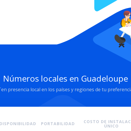
Números locales en Guadeloupe
Ten presencia local en los países y regiones de tu preferenci
COSTO DE INSTALA
DISPONIBILIDAD
PORTABILIDAD
ÚNICO