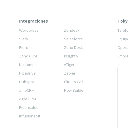
Integraciones
Toky
Wordpress
Zendesk
Telef
Slack
Salesforce
Equip
Front
Zoho Desk
Opera
Zoho CRM
Insightly
Empre
Kustomer
vTiger
Pipedrive
Zapier
Hubspot
Click to Call
amoCRM
Flow Builder
Agile CRM
Freshsales
Infusionsoft