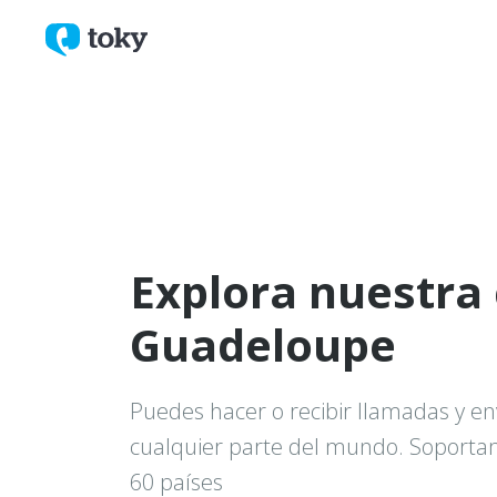
Explora nuestra
Guadeloupe
Puedes hacer o recibir llamadas y en
cualquier parte del mundo. Soport
60 países