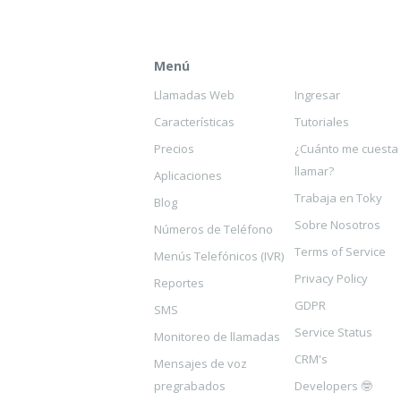
Menú
Llamadas Web
Ingresar
Características
Tutoriales
Precios
¿Cuánto me cuesta
llamar?
Aplicaciones
Trabaja en Toky
Blog
Sobre Nosotros
Números de Teléfono
Terms of Service
Menús Telefónicos (IVR)
Privacy Policy
Reportes
GDPR
SMS
Service Status
Monitoreo de llamadas
CRM's
Mensajes de voz
pregrabados
Developers 🤓