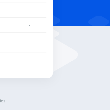
-
-
-
ios