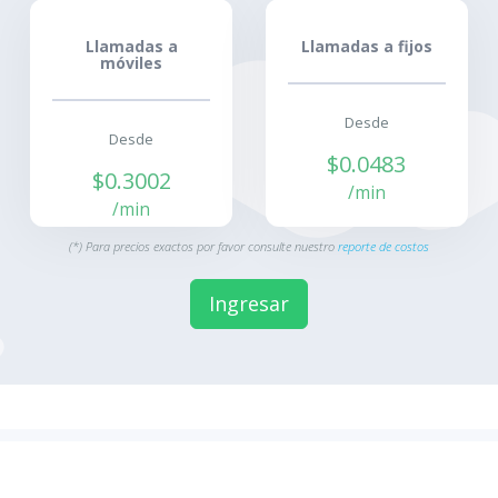
Llamadas a
Llamadas a fijos
móviles
Desde
Desde
$0.0483
$0.3002
/min
/min
(*) Para precios exactos por favor consulte nuestro
reporte de costos
Ingresar