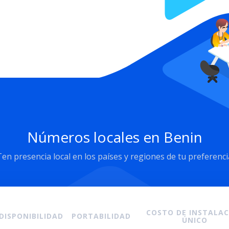
Números locales en Benin
Ten presencia local en los países y regiones de tu preferenci
COSTO DE INSTALA
DISPONIBILIDAD
PORTABILIDAD
ÚNICO