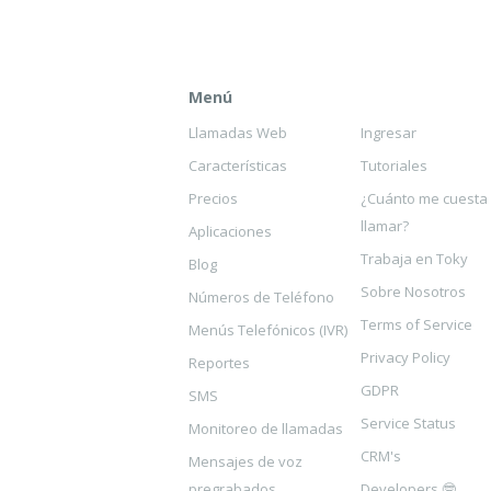
Menú
Llamadas Web
Ingresar
Características
Tutoriales
Precios
¿Cuánto me cuesta
llamar?
Aplicaciones
Trabaja en Toky
Blog
Sobre Nosotros
Números de Teléfono
Terms of Service
Menús Telefónicos (IVR)
Privacy Policy
Reportes
GDPR
SMS
Service Status
Monitoreo de llamadas
CRM's
Mensajes de voz
pregrabados
Developers 🤓