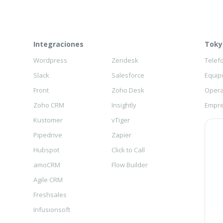
Integraciones
Toky
Wordpress
Zendesk
Telef
Slack
Salesforce
Equip
Front
Zoho Desk
Opera
Zoho CRM
Insightly
Empre
Kustomer
vTiger
Pipedrive
Zapier
Hubspot
Click to Call
amoCRM
Flow Builder
Agile CRM
Freshsales
Infusionsoft