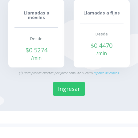
Llamadas a
Llamadas a fijos
móviles
Desde
Desde
$0.4470
$0.5274
/min
/min
(*) Para precios exactos por favor consulte nuestro
reporte de costos
Ingresar