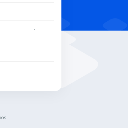
-
-
-
ios