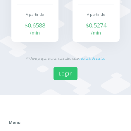
A partir de
A partir de
$0.6588
$0.5274
/min
/min
(*) Para preços exatos, consulte nosso
relatório de custos
Login
Menu