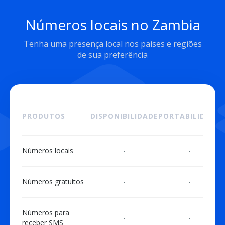
Números locais no Zambia
Tenha uma presença local nos países e regiões
de sua preferência
PRODUTOS
DISPONIBILIDADE
PORTABILIDADE
Números locais
-
-
Números gratuitos
-
-
Números para
-
-
receber SMS