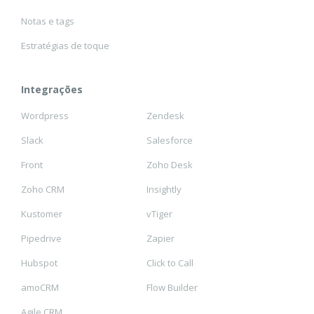
Notas e tags
Estratégias de toque
Integrações
Wordpress
Zendesk
Slack
Salesforce
Front
Zoho Desk
Zoho CRM
Insightly
Kustomer
vTiger
Pipedrive
Zapier
Hubspot
Click to Call
amoCRM
Flow Builder
Agile CRM