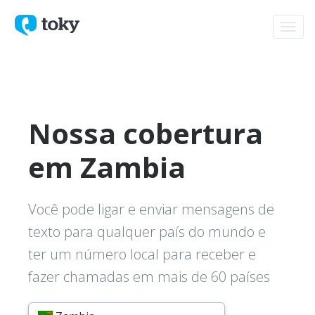
Toggl
navig
Nossa cobertura
em Zambia
Você pode ligar e enviar mensagens de
texto para qualquer país do mundo e
ter um número local para receber e
fazer chamadas em mais de 60 países