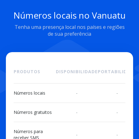
Números locais no Vanuatu
Tenha uma presença local nos países e regiões
de sua preferência
PRODUTOS
DISPONIBILIDADE
PORTABILIDADE
Números locais
-
-
Números gratuitos
-
-
Números para
-
-
receber SMS