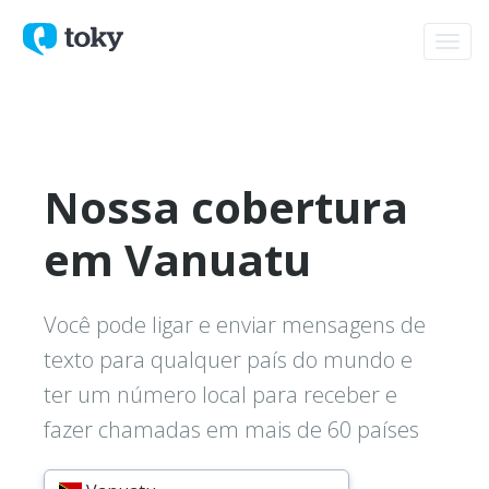
Toggl
navig
Nossa cobertura
em Vanuatu
Você pode ligar e enviar mensagens de
texto para qualquer país do mundo e
ter um número local para receber e
fazer chamadas em mais de 60 países