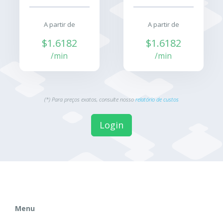
A partir de
A partir de
$1.6182
$1.6182
/min
/min
(*) Para preços exatos, consulte nosso
relatório de custos
Login
Menu