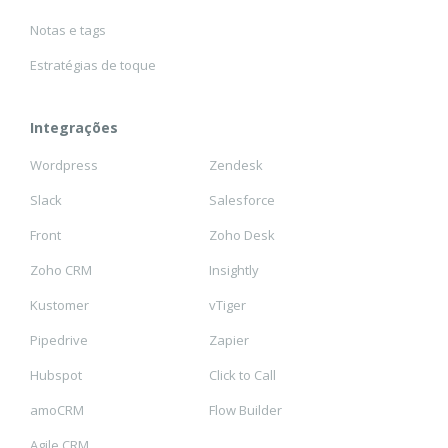
Notas e tags
Estratégias de toque
Integrações
Wordpress
Zendesk
Slack
Salesforce
Front
Zoho Desk
Zoho CRM
Insightly
Kustomer
vTiger
Pipedrive
Zapier
Hubspot
Click to Call
amoCRM
Flow Builder
Agile CRM