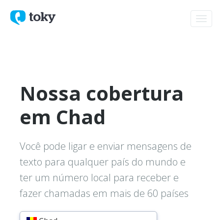
Toggl
navig
Nossa cobertura
em Chad
Você pode ligar e enviar mensagens de
texto para qualquer país do mundo e
ter um número local para receber e
fazer chamadas em mais de 60 países