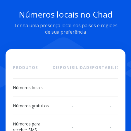
Números locais no Chad
Tenha uma presença local nos países e regiões
de sua preferência
PRODUTOS
DISPONIBILIDADE
PORTABILIDADE
Números locais
-
-
Números gratuitos
-
-
Números para
-
-
receber SMS