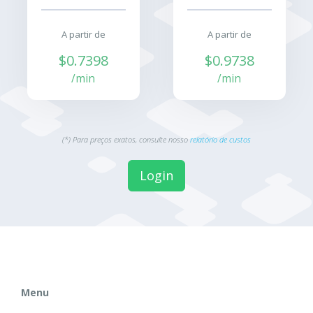
A partir de
A partir de
$0.7398
$0.9738
/min
/min
(*) Para preços exatos, consulte nosso
relatório de custos
Login
Menu