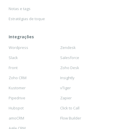
Notas e tags
Estratégias de toque
Integrações
Wordpress
Zendesk
Slack
Salesforce
Front
Zoho Desk
Zoho CRM
Insightly
Kustomer
vTiger
Pipedrive
Zapier
Hubspot
Click to Call
amoCRM
Flow Builder
Agile CRM