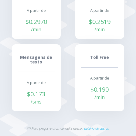
A partir de
A partir de
$0.2970
$0.2519
/min
/min
Mensagens de
Toll Free
texto
A partir de
A partir de
$0.190
$0.173
/min
/sms
(*) Para preços exatos, consulte nosso
relatório de custos