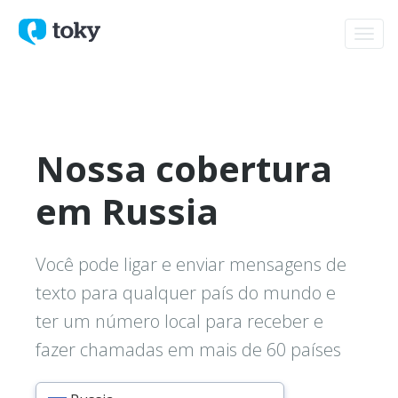
Toggl
navig
Nossa cobertura
em Russia
Você pode ligar e enviar mensagens de
texto para qualquer país do mundo e
ter um número local para receber e
fazer chamadas em mais de 60 países