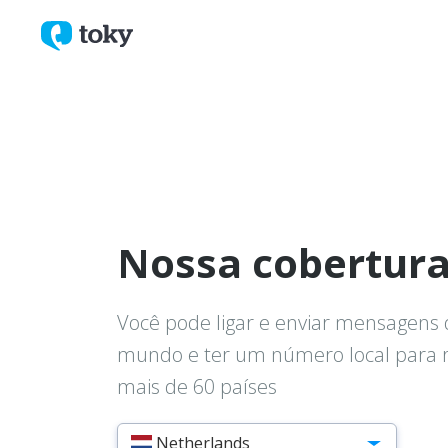
Nossa cobertur
Você pode ligar e enviar mensagens 
mundo e ter um número local para
mais de 60 países
Netherlands