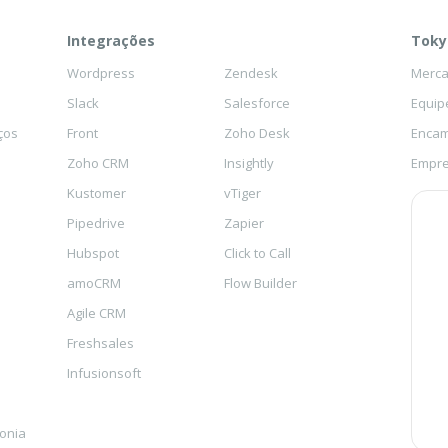
Integrações
Toky
Wordpress
Zendesk
Mercad
Slack
Salesforce
Equip
ços
Front
Zoho Desk
Encam
Zoho CRM
Insightly
Empre
Kustomer
vTiger
Pipedrive
Zapier
Hubspot
Click to Call
amoCRM
Flow Builder
Agile CRM
Freshsales
Infusionsoft
fonia