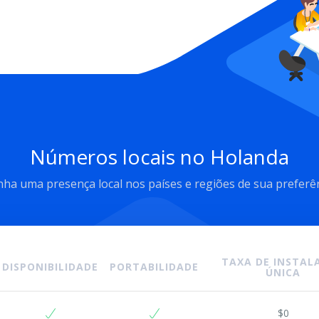
Números locais no Holanda
ha uma presença local nos países e regiões de sua preferê
TAXA DE INSTALA
DISPONIBILIDADE
PORTABILIDADE
ÚNICA
$0