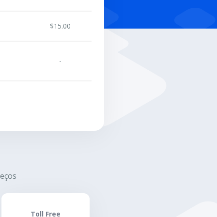
$15.00
-
eços
Toll Free