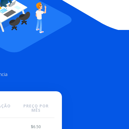
ncia
ÇÃO
PREÇO POR
MÊS
$6.50