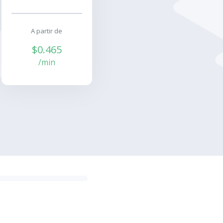
A partir de
$0.465
/min