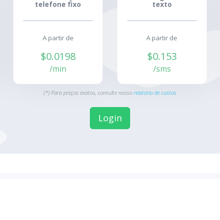
telefone fixo
texto
A partir de
A partir de
$0.0198
$0.153
/min
/sms
(*) Para preços exatos, consulte nosso
relatório de custos
Login