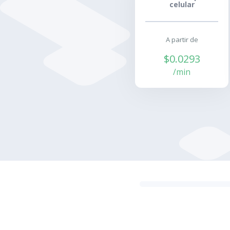
celular
A partir de
$0.0293
/min