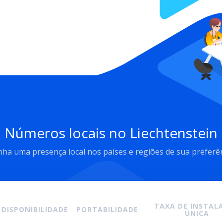
Números locais no Liechtenstein
ha uma presença local nos países e regiões de sua preferê
TAXA DE INSTALA
DISPONIBILIDADE
PORTABILIDADE
ÚNICA