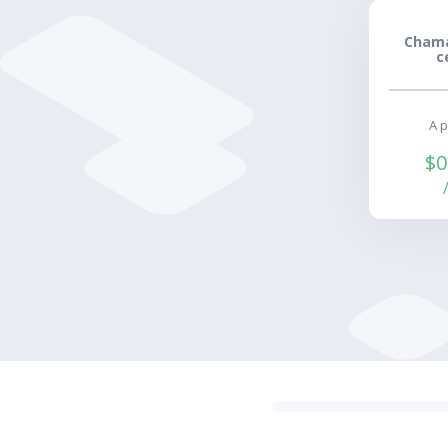
Chama
c
A p
$0