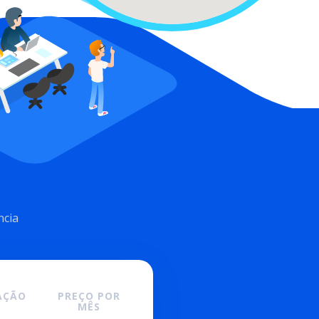
ncia
ÇÃO
PREÇO POR
MÊS