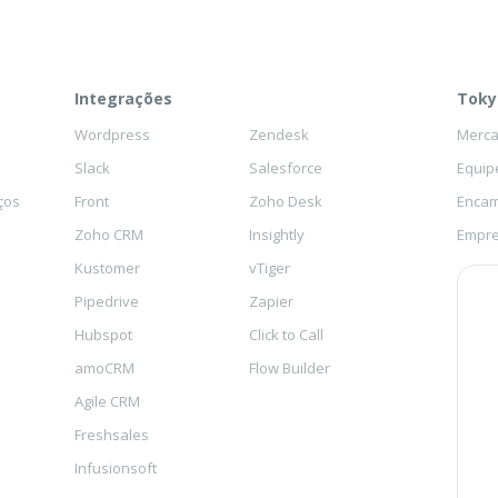
Integrações
Toky
Wordpress
Zendesk
Mercad
Slack
Salesforce
Equip
ços
Front
Zoho Desk
Encam
Zoho CRM
Insightly
Empre
Kustomer
vTiger
Pipedrive
Zapier
Hubspot
Click to Call
amoCRM
Flow Builder
Agile CRM
Freshsales
Infusionsoft