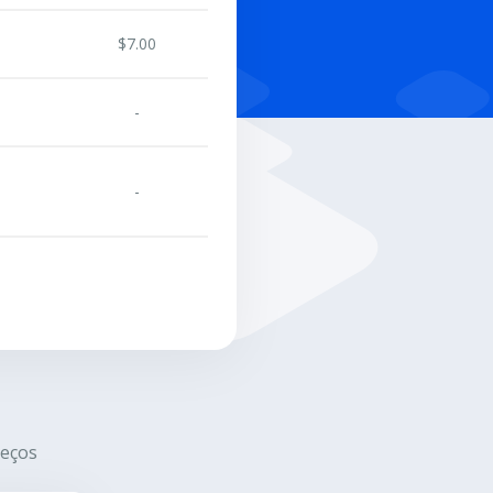
$7.00
-
-
eços