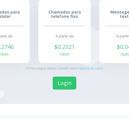
das para
Chamadas para
Mensage
elular
telefone fixo
text
artir de
A partir de
A parti
.2746
$0.2321
$0.0
/min
/min
/sm
(*) Para preços exatos, consulte nosso
relatório de custos
Login