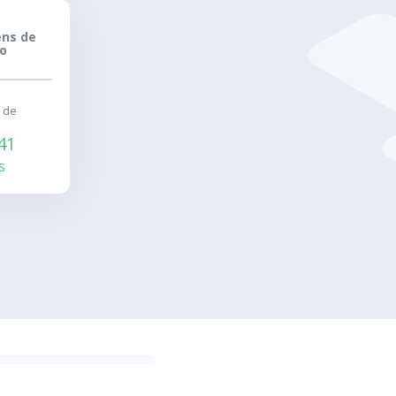
ns de
o
r de
41
s