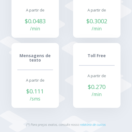
A partir de
A partir de
$0.0483
$0.3002
/min
/min
Mensagens de
Toll Free
texto
A partir de
A partir de
$0.270
$0.111
/min
/sms
(*) Para preços exatos, consulte nosso
relatório de custos