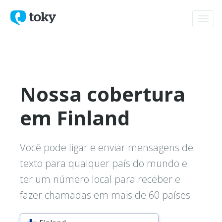
Toggl
navig
Nossa cobertura
em Finland
Você pode ligar e enviar mensagens de
texto para qualquer país do mundo e
ter um número local para receber e
fazer chamadas em mais de 60 países