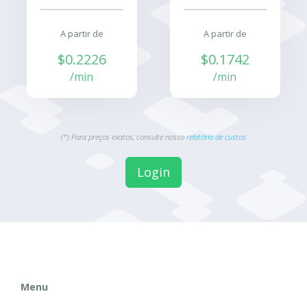
A partir de
A partir de
$0.2226
$0.1742
/min
/min
(*) Para preços exatos, consulte nosso
relatório de custos
Login
Menu