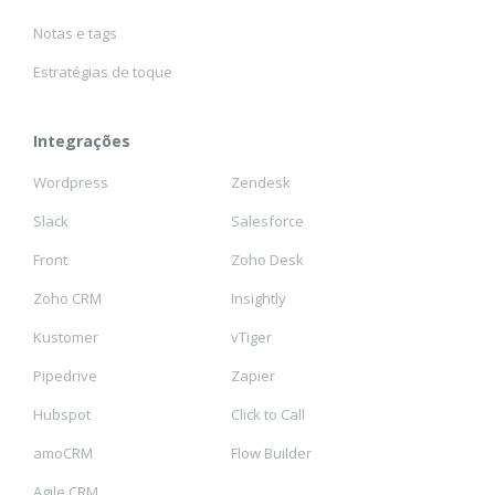
Notas e tags
Estratégias de toque
Integrações
Wordpress
Zendesk
Slack
Salesforce
Front
Zoho Desk
Zoho CRM
Insightly
Kustomer
vTiger
Pipedrive
Zapier
Hubspot
Click to Call
amoCRM
Flow Builder
Agile CRM