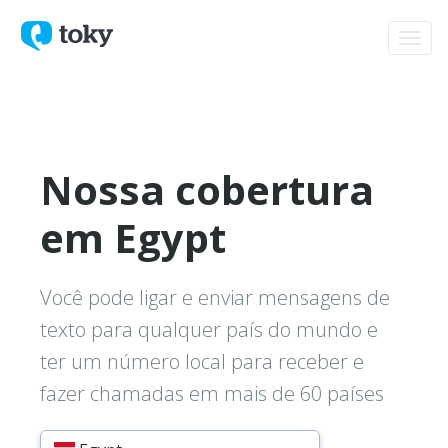
Toggl
navig
Nossa cobertura
em Egypt
Você pode ligar e enviar mensagens de
texto para qualquer país do mundo e
ter um número local para receber e
fazer chamadas em mais de 60 países