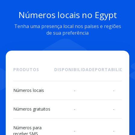
Números locais no Egypt
Tenha uma presença local nos países e regiões
de sua preferência
PRODUTOS
DISPONIBILIDADE
PORTABILIDADE
Números locais
-
-
Números gratuitos
-
-
Números para
-
-
receber SMS