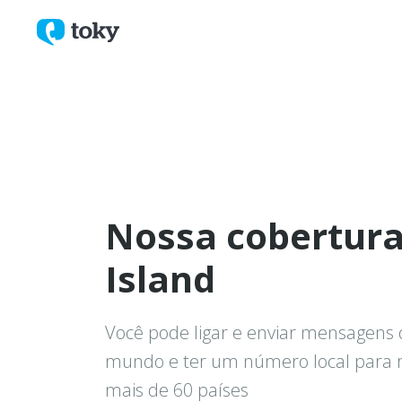
Nossa cobertur
Island
Você pode ligar e enviar mensagens 
mundo e ter um número local para
mais de 60 países