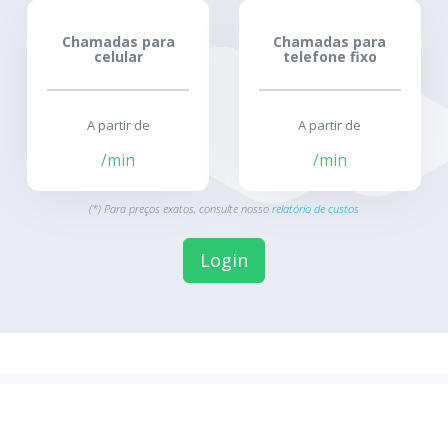
Chamadas para
Chamadas para
celular
telefone fixo
A partir de
A partir de
/min
/min
(*) Para preços exatos, consulte nosso
relatório de custos
Login