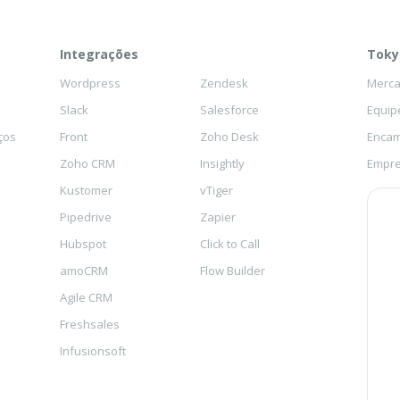
Integrações
Toky
Wordpress
Zendesk
Mercad
Slack
Salesforce
Equip
ços
Front
Zoho Desk
Encam
Zoho CRM
Insightly
Empre
Kustomer
vTiger
Pipedrive
Zapier
Hubspot
Click to Call
amoCRM
Flow Builder
Agile CRM
Freshsales
Infusionsoft