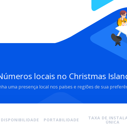
Números locais no Christmas Islan
ha uma presença local nos países e regiões de sua preferê
TAXA DE INSTALA
DISPONIBILIDADE
PORTABILIDADE
ÚNICA