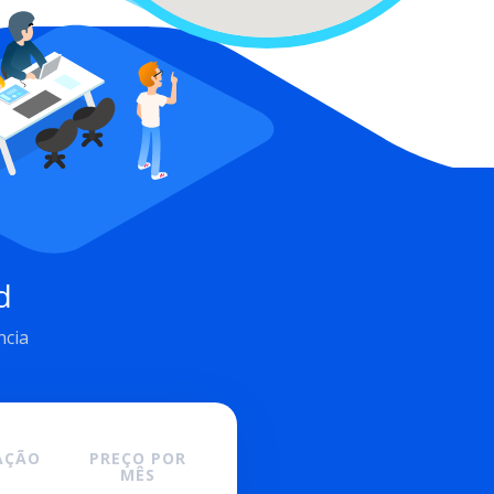
d
ncia
ÇÃO
PREÇO POR
MÊS