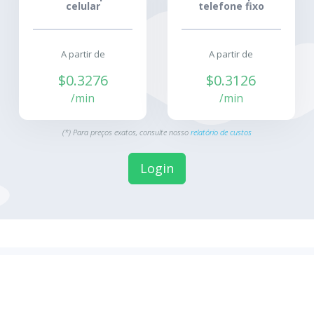
celular
telefone fixo
A partir de
A partir de
$0.3276
$0.3126
/min
/min
(*) Para preços exatos, consulte nosso
relatório de custos
Login