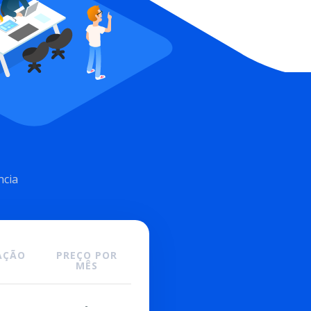
ncia
ÇÃO
PREÇO POR
MÊS
-