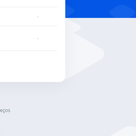
-
-
eços