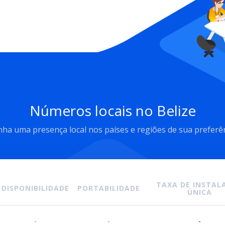
Números locais no Belize
ha uma presença local nos países e regiões de sua preferê
TAXA DE INSTALA
DISPONIBILIDADE
PORTABILIDADE
ÚNICA
-
-
-