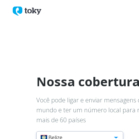
Nossa cobertura
Você pode ligar e enviar mensagens 
mundo e ter um número local para
mais de 60 países
Belize