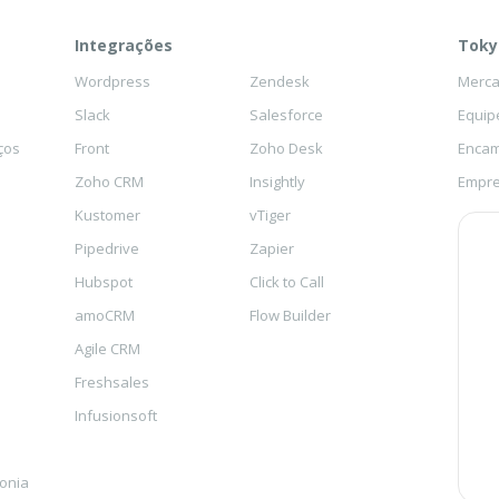
Integrações
Toky
Wordpress
Zendesk
Mercad
Slack
Salesforce
Equip
ços
Front
Zoho Desk
Encam
Zoho CRM
Insightly
Empre
Kustomer
vTiger
Pipedrive
Zapier
Hubspot
Click to Call
amoCRM
Flow Builder
Agile CRM
Freshsales
Infusionsoft
fonia