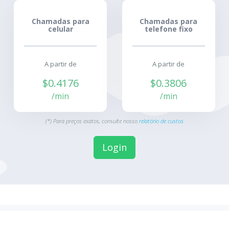
Chamadas para
Chamadas para
celular
telefone fixo
A partir de
A partir de
$0.4176
$0.3806
/min
/min
(*) Para preços exatos, consulte nosso
relatório de custos
Login