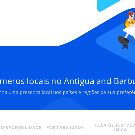
́meros locais no Antigua and Barb
ha uma presença local nos países e regiões de sua preferê
TAXA DE INSTALA
DISPONIBILIDADE
PORTABILIDADE
ÚNICA