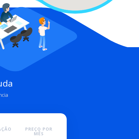
uda
ncia
ÇÃO
PREÇO POR
MÊS