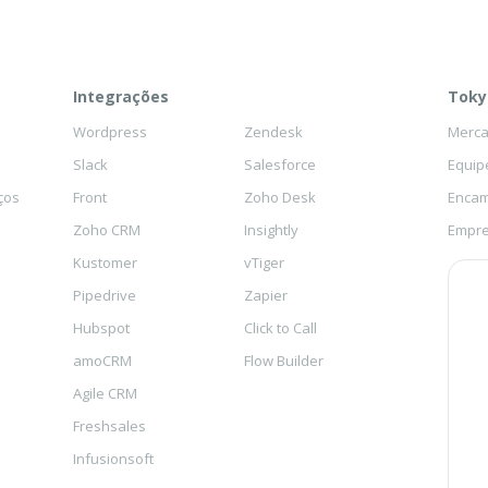
Integrações
Toky
Wordpress
Zendesk
Mercad
Slack
Salesforce
Equip
ços
Front
Zoho Desk
Encam
Zoho CRM
Insightly
Empre
Kustomer
vTiger
Pipedrive
Zapier
Hubspot
Click to Call
amoCRM
Flow Builder
Agile CRM
Freshsales
Infusionsoft