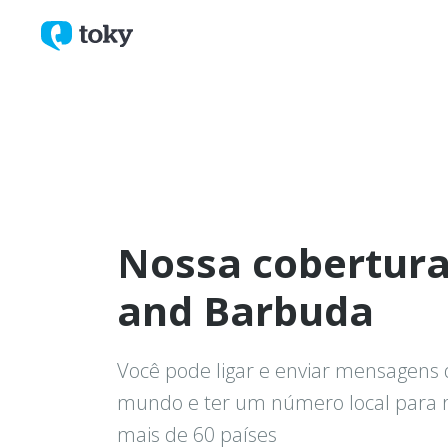
Nossa cobertur
and Barbuda
Você pode ligar e enviar mensagens 
mundo e ter um número local para
mais de 60 países